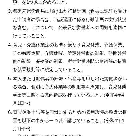
項」を1つ以上含めること。
3. 都道府県労働局に届け出た行動計画（過去に認証を受け
た申請者の場合は、当該認証に係る行動計画の実行状況
を含む。）について、公表及び労働者への周知を適切に
行っていること。
4. 育児・介護休業法の基準を満たす育児休業、介護休業、
子の看護休暇、介護休暇、所定外労働の制限、時間外労
働の制限、深夜業の制限、所定労働時間の短縮等の措置
を就業規則等に規定していること。
5. 本人または配偶者の妊娠・出産等を申し出た労働者がい
る場合、個別に育児休業等の制度等を周知し、育児休業
申出等に関する意向確認を行っていること。(令和4年4
月1日〜)
6. 育児休業申出等を円滑にするための雇用環境の整備の措
置を以下の中から一つ以上講じていること。(令和4年4
月1日〜)